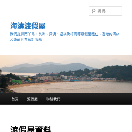
跳
至
搜
主
尋
要
海濤渡假屋
內
我們提供南丫島、長洲、貝澳、塘福及梅窩等渡假屋租住、香港的酒店
容
及遊輪套票預訂服務。
主
首頁
渡假屋
聯絡我們
要
選
單
渡假屋資料