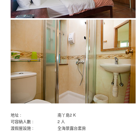
地址 :
南丫島2 K
可容納人數 :
2 人
渡假屋設施 :
全海景露台套房