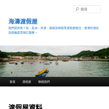
跳
至
搜
主
尋
要
海濤渡假屋
內
我們提供南丫島、長洲、貝澳、塘福及梅窩等渡假屋租住、香港的酒店
容
及遊輪套票預訂服務。
主
首頁
渡假屋
聯絡我們
要
選
單
渡假屋資料